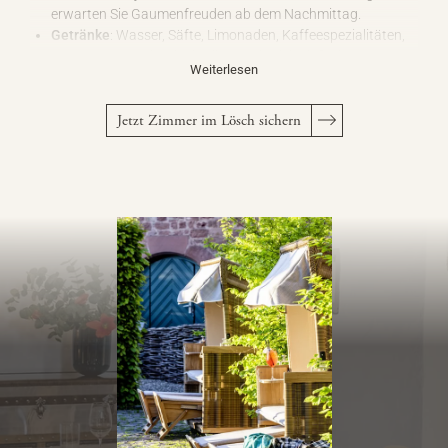
erwarten Sie Gaumenfreuden ab dem Nachmittag.
Getränke
: Wasser, Säfte, Limonaden, Kaffeespezialitäten,
Tees von Mutterland – bedienen Sie sich einfach.
Weiterlesen
Abendmenü
: Beim saisonalen 4-Gänge-Menü am Table
d’hôte klingt der Tag stilvoll aus.
Jetzt Zimmer im Lösch sichern
Dieses Arrangement bieten wir
für Familien- und
Freundegruppen
an – an
ausgewählten Wochenenden
, die
wir gerne gemeinsam mit Ihnen abstimmen.
Lust auf einen besonderen Tropfen?
Unser Weinkeller steht
Ihnen offen.
Ob exzellente Pfälzer Weine, internationale
Raritäten, ein feiner Whisky oder edle Spirituosen – bedienen
Sie sich. Tragen Sie das Entnommene bitte in unsere
aufliegende Liste ein.
Wir sind schließlich unter Freunden
.