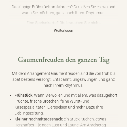
Das üppige Frühstück am Morgen? Genießen Sie es, wo und
wann Sie möchten, ganz nach Ihrem Rhythmus.
Eine Speisekarte? Die brauchen Sie nicht.
Weiterlesen
Stattdessen erwartet Sie jeden Abend ein
viergängiges
Überraschungsmenü
– mit besten saisonalen, marktfrischen
Zutaten und viel Leidenschaft zubereitet. Selbstverständlich
richten wir uns dabei gerne
nach Ihren persönlichen
Vorlieben
. Und falls Sie dem Koch einmal über die Schulter
Gaumenfreuden den ganzen Tag
schauen oder sogar selbst zum Kochlöffel greifen wollen – nur
zu! Im Lösch ist das ausdrücklich erlaubt. Denn hier sind Sie
Mit dem Arrangement Gaumenfreuden sind Sie von früh bis
nicht nur Gast, sondern ein Teil der Gemeinschaft
.
spät bestens versorgt. Entspannt, ungezwungen und ganz
nach Ihrem Rhythmus.
Frühstück
: Wann Sie wollen und mit allem, was dazugehört.
Früchte, frische Brötchen, feine Wurst- und
Käsespezialitäten, Eierspeisen und mehr. Dazu Ihre
Lieblingszeitung.
Kleiner Nachmittagssnack
: ein Stück Kuchen, etwas
Herzhaftes – je nach Lust und Laune. Am Anreisetag