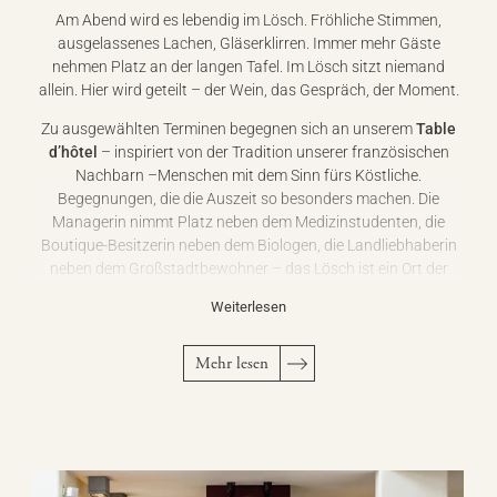
Am Abend wird es lebendig im Lösch. Fröhliche Stimmen,
ausgelassenes Lachen, Gläserklirren. Immer mehr Gäste
nehmen Platz an der langen Tafel. Im Lösch sitzt niemand
allein. Hier wird geteilt – der Wein, das Gespräch, der Moment.
Zu ausgewählten Terminen begegnen sich an unserem
Table
d’hôtel
– inspiriert von der Tradition unserer französischen
Nachbarn –Menschen mit dem Sinn fürs Köstliche.
Begegnungen, die die Auszeit so besonders machen. Die
Managerin nimmt Platz neben dem Medizinstudenten, die
Boutique-Besitzerin neben dem Biologen, die Landliebhaberin
neben dem Großstadtbewohner – das Lösch ist ein Ort der
Begegnung. Ein Ort zum Plaudern, Philosophieren und
Weiterlesen
Genießen.
Sie haben Ihr Zimmer im Lösch gebucht? Wunderbar! Denn
Mehr lesen
dann genießen Sie Ihre kulinarischen Erlebnisse in den
historischen Räumen des
Klosters
. Dort erwartet Sie morgens
das reichhaltige Frühstücksbuffet und abends ein exquisites
Dinner.