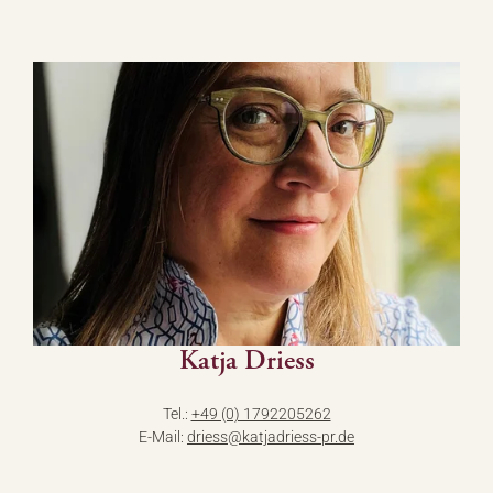
Katja Driess
Tel.:
+49 (0) 1792205262
E-Mail:
driess@
katjadriess-pr.
de