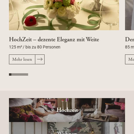
HochZeit – dezente Eleganz mit Weite
De
125 m²
/
bis zu 80 Personen
85 m
Mehr lesen
Me
Hochzeit