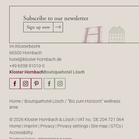
Subscribe to our newsletter
Sign up now
Im Klosterbezirk
66500 Hornbach
hotel@
kloster-hornbach.
de
+49 6338 91010-0
Kloster Hornbach
Boutiquehotel Lösch
Home
/
Boutiquehotel Lösch
/
“Bis zum Horizont” wellness
area
© 2026 Kloster Hornbach & Lösch
|
VAT no.: DE 204 721 064
Home
|
Imprint
|
Privacy
|
Privacy settings
|
Site map
|
GTCs
|
Accessibility
Partner logos
Interesting pages