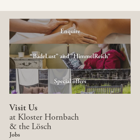
Enquire
“BadeLust” and “HimmelReich”
Special offers
Visit Us
at Kloster Hornbach
& the Lösch
Jobs