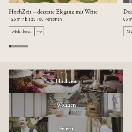
HochZeit – dezente Eleganz mit Weite
De
125 m²
/
bis zu 100 Personen
85 m
Mehr lesen
Me
Hochzeit
Wohnen
Feiern