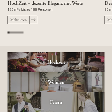
HochZeit – dezente Eleganz mit Weite
De
125 m²
/
bis zu 100 Personen
85 m
Mehr lesen
Me
Hochzeit
Wohnen
Feiern