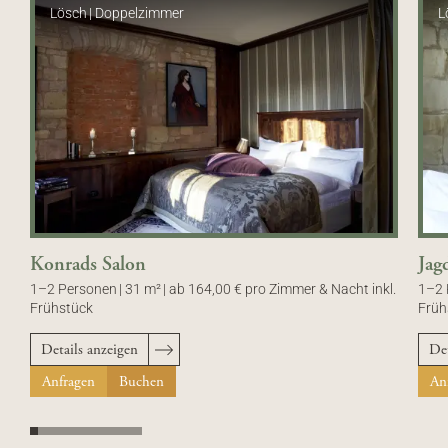
Lösch
|
Doppelzimmer
L
Konrads Salon
Jag
1–2 Personen
|
31 m²
|
ab 164,00 € pro Zimmer & Nacht inkl.
1–2 
Frühstück
Früh
Details anzeigen
Det
Anfragen
Buchen
An