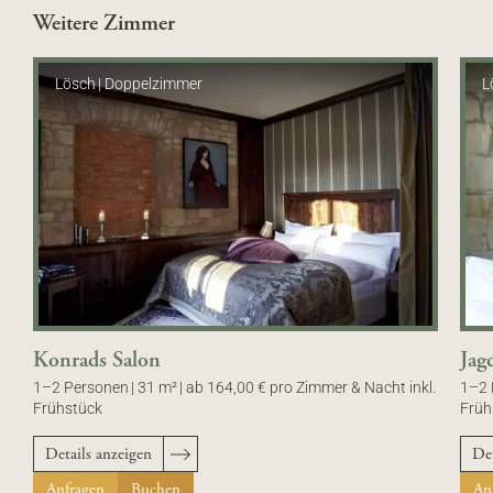
Weitere Zimmer
Lösch
|
Doppelzimmer
L
Konrads Salon
Jag
1–2 Personen
|
31 m²
|
ab 164,00 € pro Zimmer & Nacht inkl.
1–2 
Frühstück
Früh
Details anzeigen
Det
Anfragen
Buchen
An